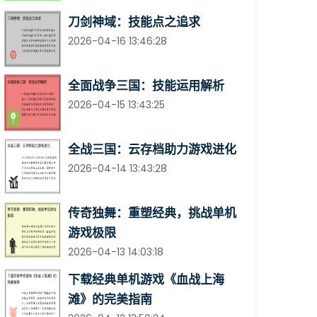
刀剑神域：技能点之追求
2026-04-16 13:46:28
全面战争三国：技能运用解析
2026-04-15 13:43:25
全战三国：云存档助力游戏进化
2026-04-14 13:43:28
传奇独舞：重塑经典，挑战单机
游戏极限
2026-04-13 14:03:18
下载经典单机游戏《血战上海
滩》的完美指南