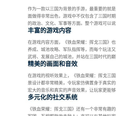
作为一款以三国为背景的手游，最重要的就是
面做得非常出色，游戏中不仅包含了三国时期
的政治、文化、军事等方面。整个游戏可以说
丰富的游戏内容
在游戏内容方面，《铁血荣耀：挥戈三国》也
养成、城池攻略、军队指挥等，而每个玩法又
武将、发展自己的城池，并站在三国时代的巅
精美的画面和音效
在游戏的视听效果上，《铁血荣耀：挥戈三国
景设计都非常精美，令玩家仿佛置身于真实的
宏大的音乐和真实的声音效果，让玩家更能够
多元化的社交系统
《铁血荣耀：挥戈三国》还有一个非常有趣的