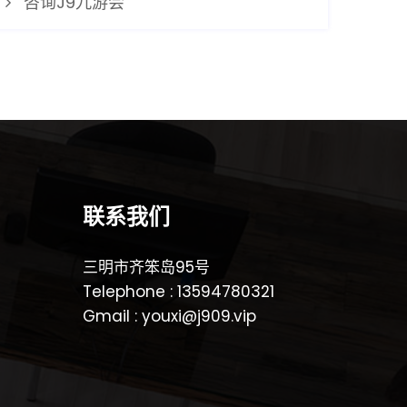
咨询J9九游会
联系我们
三明市齐笨岛95号
Telephone : 13594780321
Gmail : youxi@j909.vip