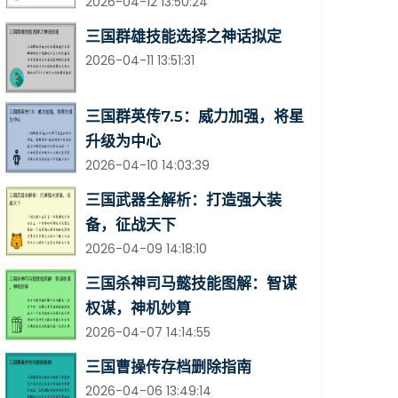
2026-04-12 13:50:24
三国群雄技能选择之神话拟定
2026-04-11 13:51:31
三国群英传7.5：威力加强，将星
升级为中心
2026-04-10 14:03:39
三国武器全解析：打造强大装
备，征战天下
2026-04-09 14:18:10
三国杀神司马懿技能图解：智谋
权谋，神机妙算
2026-04-07 14:14:55
三国曹操传存档删除指南
2026-04-06 13:49:14