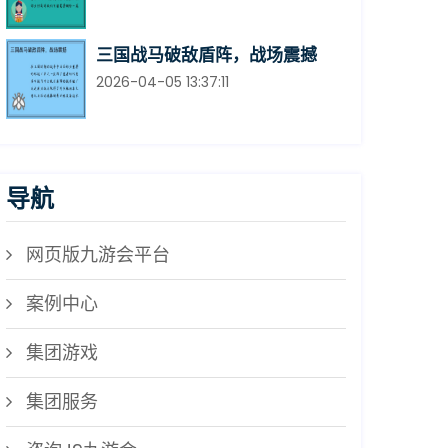
三国战马破敌盾阵，战场震撼
2026-04-05 13:37:11
导航
网页版九游会平台
案例中心
集团游戏
集团服务