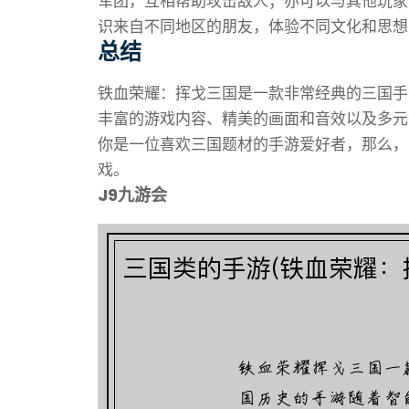
军团，互相帮助攻击敌人；亦可以与其他玩家
识来自不同地区的朋友，体验不同文化和思想
总结
铁血荣耀：挥戈三国是一款非常经典的三国手
丰富的游戏内容、精美的画面和音效以及多元
你是一位喜欢三国题材的手游爱好者，那么，
戏。
J9九游会