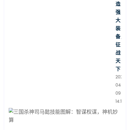
造
强
大
装
备，
征
战
天
下
2026-
04-
09
14:18:10
三
国
杀