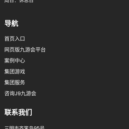
周日：休息日
导航
首页入口
网页版九游会平台
案例中心
集团游戏
集团服务
咨询J9九游会
联系我们
三明市齐笨岛95号