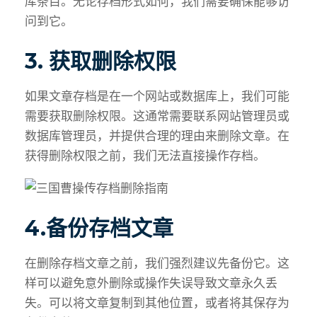
库条目。无论存档形式如何，我们需要确保能够访
问到它。
3. 获取删除权限
如果文章存档是在一个网站或数据库上，我们可能
需要获取删除权限。这通常需要联系网站管理员或
数据库管理员，并提供合理的理由来删除文章。在
获得删除权限之前，我们无法直接操作存档。
4.备份存档文章
在删除存档文章之前，我们强烈建议先备份它。这
样可以避免意外删除或操作失误导致文章永久丢
失。可以将文章复制到其他位置，或者将其保存为