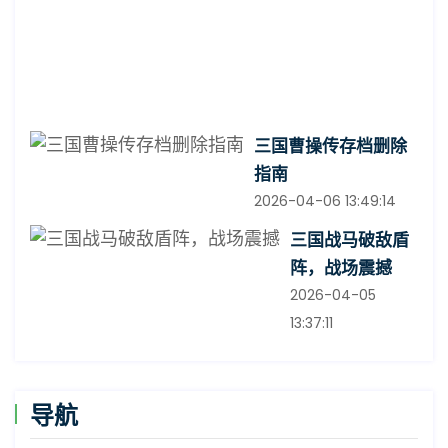
202
04-
07
14:1
三国曹操传存档删除
指南
2026-04-06 13:49:14
三国战马破敌盾
阵，战场震撼
2026-04-05
13:37:11
导航