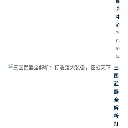
级
为
中
心
2026-
04-
10
14:03:
三
国
武
器
全
解
析：
打