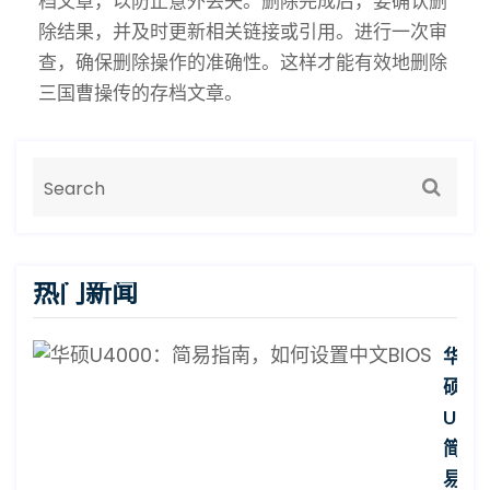
档文章，以防止意外丢失。删除完成后，要确认删
除结果，并及时更新相关链接或引用。进行一次审
查，确保删除操作的准确性。这样才能有效地删除
三国曹操传的存档文章。
热门新闻
华
硕
U40
简
易