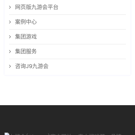
网页版九游会平台
案例中心
集团游戏
集团服务
咨询J9九游会