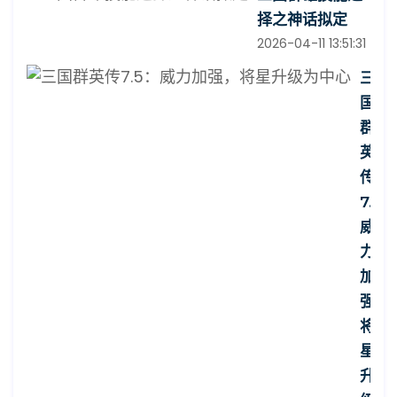
择之神话拟定
2026-04-11 13:51:31
三
国
群
英
传
7.5：
威
力
加
强，
将
星
升