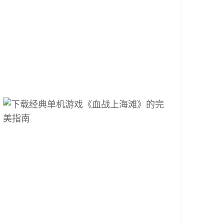
戏
极
限
2026-
04-
13
14:03:18
下
载
经
典
单
机
游
戏
《血