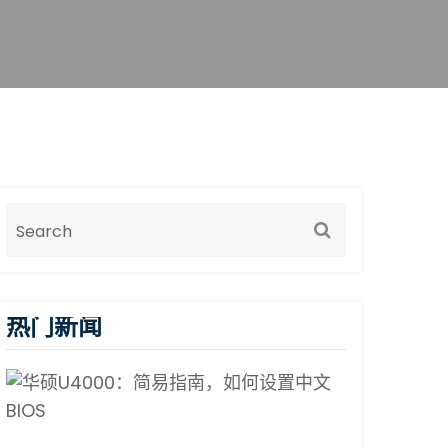
热门新闻
华
硕
U4000：