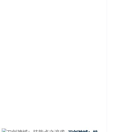
简
易
指
南，
如
何
设
置
中
文
BIOS
2026-
04-
17
13:44:06