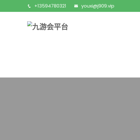
+13594780321
youxi@j909.vip