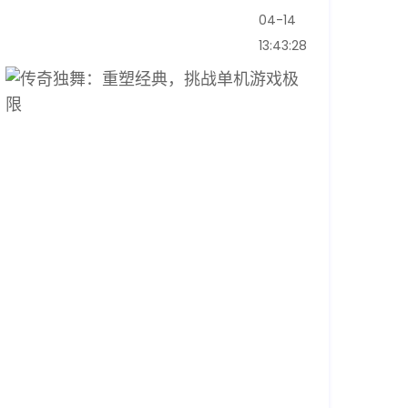
04-14
13:43:28
传
奇
独
舞：
重
塑
经
典，
挑
战
单
机
游