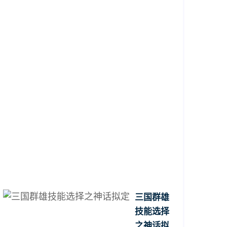
战
上
海
滩》
的
完
美
指
南
2026-
04-
12
13:50:24
三国群雄
技能选择
之神话拟