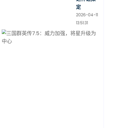
定
2026-04-11
13:51:31
三
国
群
英
传
7.5：
威
力
加
强，
将
星