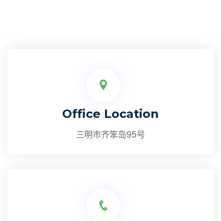
Office Location
三明市齐笨岛95号