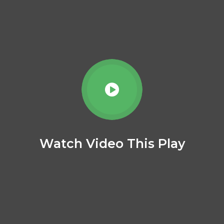
Watch Video This Play