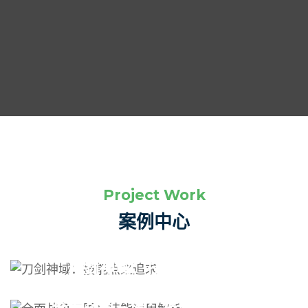
Project Work
案例中心
刀剑神域：技能点之追求
全面战争三国：技能运用解析