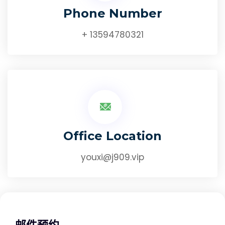
Phone Number
+ 13594780321
Office Location
youxi@j909.vip