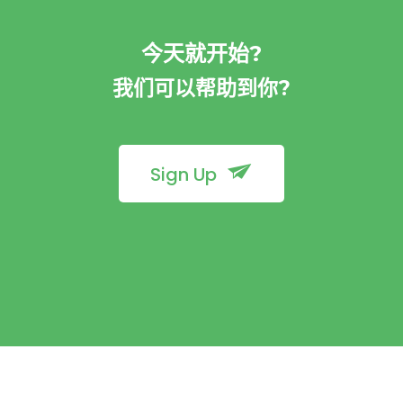
今天就开始?
我们可以帮助到你?
Sign Up