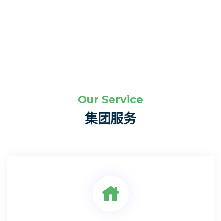
Our Service
集团服务