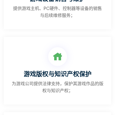
提供游戏主机、PC硬件、控制器等设备的销售
与后续维修服务；
游戏版权与知识产权保护
为游戏公司提供法律支持，保护其游戏作品的版
权与知识产权；