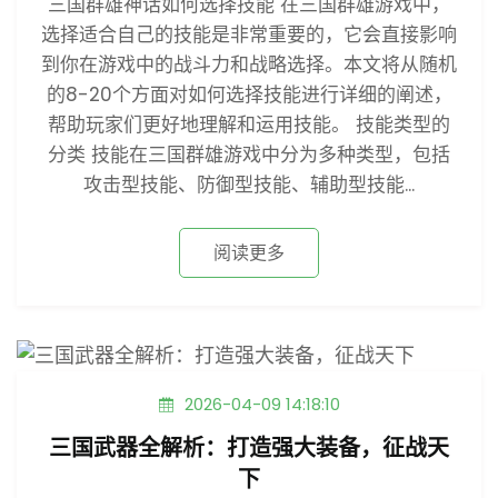
三国群雄神话如何选择技能 在三国群雄游戏中，
选择适合自己的技能是非常重要的，它会直接影响
到你在游戏中的战斗力和战略选择。本文将从随机
的8-20个方面对如何选择技能进行详细的阐述，
帮助玩家们更好地理解和运用技能。 技能类型的
分类 技能在三国群雄游戏中分为多种类型，包括
攻击型技能、防御型技能、辅助型技能...
阅读更多
2026-04-09 14:18:10
三国武器全解析：打造强大装备，征战天
下