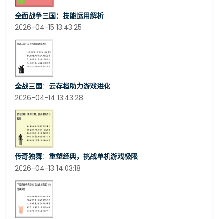
全面战争三国：技能运用解析
2026-04-15 13:43:25
全战三国：云存档助力游戏进化
2026-04-14 13:43:28
传奇独舞：重塑经典，挑战单机游戏极限
2026-04-13 14:03:18