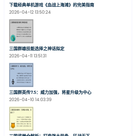
下载经典单机游戏《血战上海滩》的完美指南
2026-04-12 13:50:24
三国群雄技能选择之神话拟定
2026-04-11 13:51:31
三国群英传7.5：威力加强，将星升级为中心
2026-04-10 14:03:39
三国武器全解析：打造强大装备，征战天下