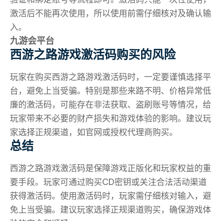
激活后不能再次使用，所以使用前需仔细核对及确认输
入。
九游会平台
西游之路游戏激活码购买的风险
玩家在购买西游之路游戏激活码时，一定要谨慎选择平
台，避免上当受骗。特别是那些来路不明、价格异常低
廉的激活码，可能存在非法获取、盗刷账号等情况，给
玩家带来不必要的财产损失和游戏体验的影响。建议玩
家选择正规渠道，如官网或授权代理商购买。
总结
西游之路游戏激活码是保障游戏正版化和玩家权益的重
要手段。玩家可通过购买CD密钥或关注合法活动渠道
获得激活码。使用激活码时，玩家需仔细核对输入，避
免上当受骗。建议玩家选择正规渠道购买，确保游戏体