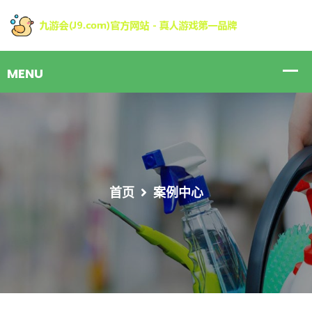
首页
案例中心