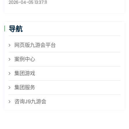
2026-04-05 13:37:11
导航
网页版九游会平台
案例中心
集团游戏
集团服务
咨询J9九游会