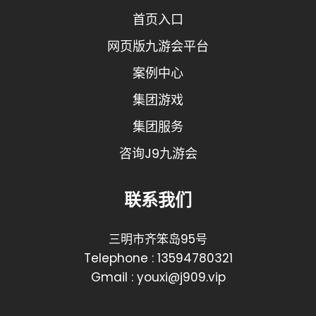
首页入口
网页版九游会平台
案例中心
集团游戏
集团服务
咨询J9九游会
联系我们
三明市齐笨岛95号
Telephone : 13594780321
Gmail : youxi@j909.vip