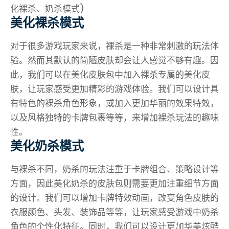
美化裸杀模式
对于很多游戏玩家来说，裸杀是一种非常刺激的玩法体
验。然而其默认的简陋皮肤却会让人感觉不够有趣。因
此，我们可以在美化皮肤包中加入裸杀专属的美化皮
肤，让玩家感受更加精彩的游戏体验。我们可以设计具
有特色的裸杀角色形象，或加入更加华丽的效果特效，
以及风格独特的卡牌包裹等等，来增加裸杀玩法的趣味
性。
美化奶杀模式
与裸杀不同，奶杀的玩法注重于卡牌组合、策略设计等
方面，因此美化奶杀的皮肤包则需要更加注重细节方面
的设计。我们可以增加卡牌特效动画，改变角色皮肤的
衣服颜色、头发、装饰品等等，让玩家感受游戏中奶杀
角色的个性化特征。同时，我们可以设计更加华美炫酷