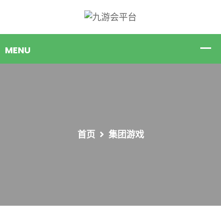
首页
集团游戏