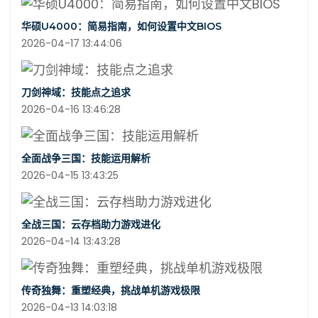
华硕U4000：简易指南，如何设置中文BIOS
2026-04-17 13:44:06
刀剑神域：技能点之追求
2026-04-16 13:46:28
全面战争三国：技能运用解析
2026-04-15 13:43:25
全战三国：云存档助力游戏进化
2026-04-14 13:43:28
传奇独舞：重塑经典，挑战单机游戏极限
2026-04-13 14:03:18