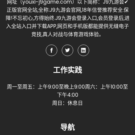
网址（youxi-j9game.com）以下简称：J9九游会✔
正版官网全站,全称:J9九游会官网,18年信誉推荐安全.保
障!不忘初心,方得始终.J9九游会登录入口,会员登录后,进
入全站入口并下载APP,网页和手机版都能提供无缝电子
竞技,真人对战与体育游戏体验。
工作实践
周一至周五：上午9:00至晚上9:00周六：上午10:00至
下午4:00
周日：休息日
导航