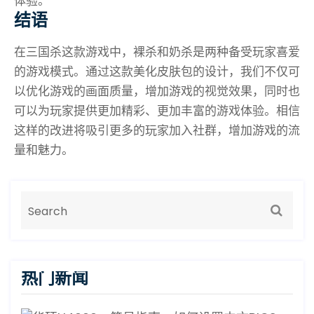
体验。
结语
在三国杀这款游戏中，裸杀和奶杀是两种备受玩家喜爱
的游戏模式。通过这款美化皮肤包的设计，我们不仅可
以优化游戏的画面质量，增加游戏的视觉效果，同时也
可以为玩家提供更加精彩、更加丰富的游戏体验。相信
这样的改进将吸引更多的玩家加入社群，增加游戏的流
量和魅力。
热门新闻