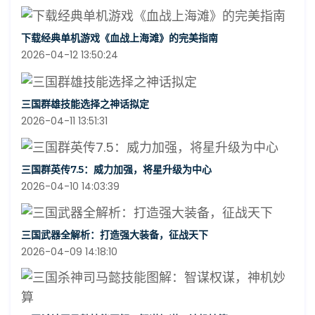
下载经典单机游戏《血战上海滩》的完美指南
2026-04-12 13:50:24
三国群雄技能选择之神话拟定
2026-04-11 13:51:31
三国群英传7.5：威力加强，将星升级为中心
2026-04-10 14:03:39
三国武器全解析：打造强大装备，征战天下
2026-04-09 14:18:10