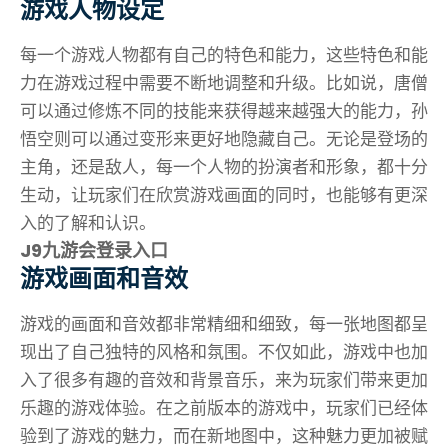
游戏人物设定
每一个游戏人物都有自己的特色和能力，这些特色和能
力在游戏过程中需要不断地调整和升级。比如说，唐僧
可以通过修炼不同的技能来获得越来越强大的能力，孙
悟空则可以通过变形来更好地隐藏自己。无论是登场的
主角，还是敌人，每一个人物的扮演者和形象，都十分
生动，让玩家们在欣赏游戏画面的同时，也能够有更深
入的了解和认识。
J9九游会登录入口
游戏画面和音效
游戏的画面和音效都非常精细和细致，每一张地图都呈
现出了自己独特的风格和氛围。不仅如此，游戏中也加
入了很多有趣的音效和背景音乐，来为玩家们带来更加
乐趣的游戏体验。在之前版本的游戏中，玩家们已经体
验到了游戏的魅力，而在新地图中，这种魅力更加被赋