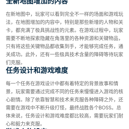
全新地图增加的内容
在新地图中，玩家可以看到完全不一样的场面和游戏玩
法，在地图增加的内容中，特别是那些新增的人物和关
卡，都充满了极具挑战性的元素。在游戏过程中，玩家
需要不断地探索隐藏在角落里的各种资源和关键物品，
只有将这些关键物品都收集到手，才能够完成任务，通
关成功。此外，还有一些极具技术含量的障碍等待玩家
们克服。
任务设计和游戏难度
每一个任务在游戏设计中都有着特定的背景故事和情
景，玩家需要通过完成不同的任务来慢慢进入游戏的核
心剧情。除了依靠智慧和技术来克服各种障碍之外，还
需要在游戏中不断升级打怪，最终战胜各个BOSS。总
体来说，任务设计和游戏难度都比较高，需要玩家们耐
心和毅力来克服。