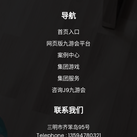
导航
首页入口
网页版九游会平台
案例中心
集团游戏
集团服务
咨询J9九游会
联系我们
三明市齐笨岛95号
Telephone : 13594780321