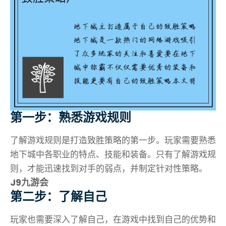
第一步：熟悉游戏规则
了解游戏规则是打造致胜策略的第一步。玩家需要熟悉
地下城中各职业的特点、技能和装备。只有了解游戏规
则，才能迅速找到对手的弱点，并制定针对性策略。
J9九游会
第二步：了解自己
玩家也需要深入了解自己，在游戏中找到自己的优势和