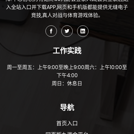
入全站入口并下载APP,网页和手机版都能提供无缝电子
竞技,真人对战与体育游戏体验。
工作实践
周一至周五：上午9:00至晚上9:00周六：上午10:00至
下午4:00
周日：休息日
导航
首页入口