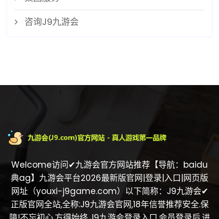
咨询J9九游会
Welcome访问✔九游会官方网站推荐【导航：baidu
典ag】九游会平台2026最新版官网|登录|入口|网页版
网址（youxi-j9game.com）以下简称：J9九游会✔
正版官网全站,全称:J9九游会官网,18年信誉推荐安全.保
障!不忘初心,方得始终.J9九游会登录入口,会员登录后,进