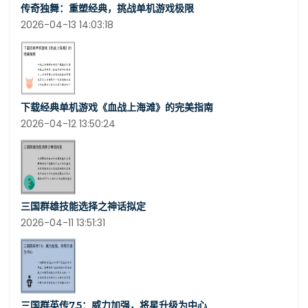
传奇独舞：重塑经典，挑战单机游戏极限
2026-04-13 14:03:18
下载经典单机游戏《血战上海滩》的完美指南
2026-04-12 13:50:24
三国群雄技能选择之神话拟定
2026-04-11 13:51:31
三国群英传7.5：威力加强，将星升级为中心