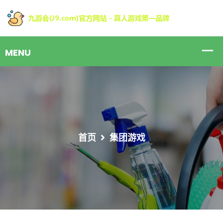
首页
集团游戏